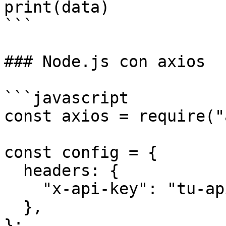
print(data)

```

### Node.js con axios

```javascript

const axios = require("
const config = {

  headers: {

    "x-api-key": "tu-api-key-aqui",

  },

};
