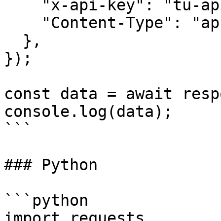
    "x-api-key": "tu-api-key-aqui",

    "Content-Type": "application/json",

  },

});

const data = await resp
console.log(data);

```

### Python

```python

import requests
