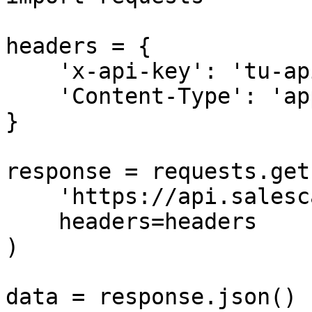
headers = {

    'x-api-key': 'tu-api-key-aqui',

    'Content-Type': 'application/json'

}

response = requests.get(
    'https://api.salescaling.com/api/v1/users',

    headers=headers

)

data = response.json()
