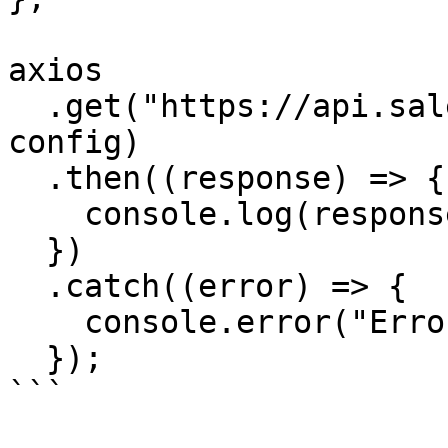
axios

  .get("https://api.salescaling.com/api/v1/users", 
config)

  .then((response) => {

    console.log(response.data);

  })

  .catch((error) => {

    console.error("Error:", error.message);

  });

```
