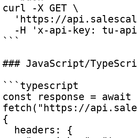
curl -X GET \

  'https://api.salescaling.com/api/v1/users' \

  -H 'x-api-key: tu-api-key-aqui'

```

### JavaScript/TypeScrip
```typescript

const response = await 
fetch("https://api.sale
{

  headers: {
