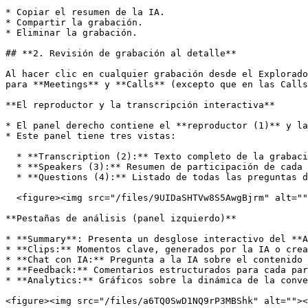
* Copiar el resumen de la IA.

* Compartir la grabación.

* Eliminar la grabación.

## **2. Revisión de grabación al detalle**

Al hacer clic en cualquier grabación desde el Explorado
para **Meetings** y **Calls** (excepto que en las Calls
**El reproductor y la transcripción interactiva**

* El panel derecho contiene el **reproductor (1)** y la
* Este panel tiene tres vistas:

  * **Transcription (2):** Texto completo de la grabación.

  * **Speakers (3):** Resumen de participación de cada persona.

  * **Questions (4):** Listado de todas las preguntas detectadas.

  <figure><img src="/files/9UIDaSHTVw8S5AwgBjrm" alt=""><figcaption></figcaption></figure>

**Pestañas de análisis (panel izquierdo)**

* **Summary**: Presenta un desglose interactivo del **A
* **Clips:** Momentos clave, generados por la IA o crea
* **Chat con IA:** Pregunta a la IA sobre el contenido 
* **Feedback:** Comentarios estructurados para cada par
* **Analytics:** Gráficos sobre la dinámica de la conve
<figure><img src="/files/a6TQ0SwD1NQ9rP3MBShk" alt=""><